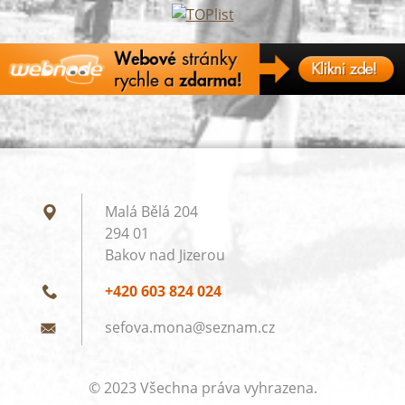
Malá Bělá 204
294 01
Bakov nad Jizerou
+420 603 824 024
sefova.m
ona@sezn
am.cz
© 2023 Všechna práva vyhrazena.