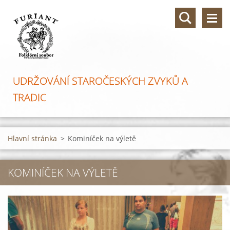
UDRŽOVÁNÍ STAROČESKÝCH ZVYKŮ A
TRADIC
Hlavní stránka
>
Kominíček na výletě
KOMINÍČEK NA VÝLETĚ