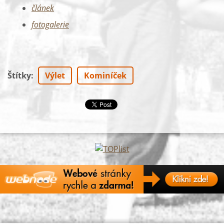
článek
f
otogalerie
Štítky
:
Výlet
Kominíček