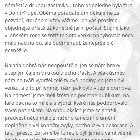
náměstí a druhou zastávkou toho odpoledne byla fara
v Dolní Krupé. Oběma pořadatelům děkujeme za
pozvání, kterého si vždy vážíme. Jen vás prosíme…
objednejte příště už konečně jarní počasí. Stejně jako
v loňském roce se totiž teplota venku pohybovala něco
málo nad nulou, ale buďme rádi, že nepršelo či
nesněžilo.
Nálada dobrá nás neopouštěla, jen se nám hrnky
s teplým čajem v rukou trochu třásly. A však úsměv
nám na tváři vydržel celé ty dvě hodiny, co jsme byli
venku, a o to příjemněji nám pak bylo v teple domova.
Na náměstí jsme měli štěstí na početné publikum, na
faře pak na to milé a s výdrží, které nás podporovalo
svým potleskem. Na obou akcích jsme se snažili
předvést něco málo z našeho tanečního umění
doplněné o velikonoční zvyky, pochoutky a dekorace. A
tak, i přesto, že jsme byli zmrzlí, byli jsme s vámi všemi