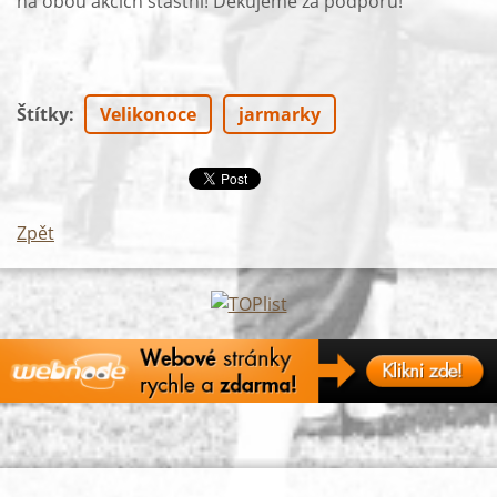
na obou akcích šťastní! Děkujeme za podporu!
Štítky
:
Velikonoce
jarmarky
Zpět