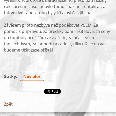
vyřešilo. A protože k baráčnickému plesu patří každý
rok i přesun času, nebylo tomu jinak ani tentokrát, a
tak ve dvě ráno z toho byly tři a byl čas jít spát.
Závěrem proto nezbývá než poděkovat VŠEM. Za
pomoc s přípravou, za preclíky paní Těšitelové, za ceny
do tomboly hrnčířům ze Zvířetic, za účast všem
tancechtivým, za pohodu a radost, díky níž se na vás
budeme těšit zase příště!
Štítky
:
Náš ples
Zpět