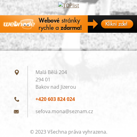
Malá Bělá 204
294 01
Bakov nad Jizerou
+420 603 824 024
sefova.m
ona@sezn
am.cz
© 2023 Všechna práva vyhrazena.