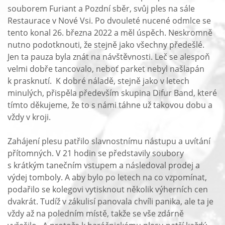
souborem Furiant a Pozdní sběr, svůj ples na sále
Restaurace v Nové Vsi. Po dvouleté nucené odmlce se
tento konal 26. března 2022 a měl úspěch. Neskromně
nutno podotknouti, že stejně jako všechny předešlé.
Jen ta pauza byla znát na návštěvnosti. Leč se alespoň
velmi dobře tancovalo, neboť parket nebyl našlapán
k prasknutí. K dobré náladě, stejně jako v letech
minulých, přispěla především skupina Difur Band, které
tímto děkujeme, že to s námi táhne už takovou dobu a
vždy v kroji.
Zahájení plesu patřilo slavnostnímu nástupu a uvítání
přítomných. V 21 hodin se představily soubory
s krátkým tanečním vstupem a následoval prodej a
výdej tomboly. A aby bylo po letech na co vzpomínat,
podařilo se kolegovi vytisknout několik výherních cen
dvakrát. Tudíž v zákulisí panovala chvíli panika, ale ta je
vždy až na poledním místě, takže se vše zdárně