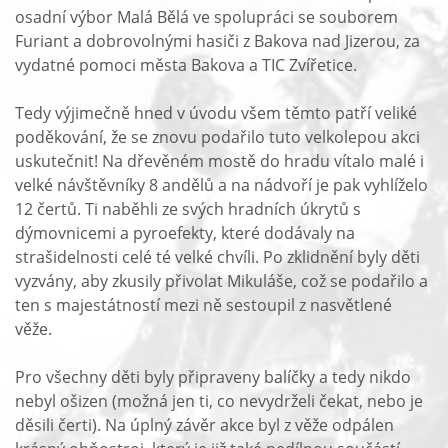
osadní výbor Malá Bělá ve spolupráci se souborem
Furiant a dobrovolnými hasiči z Bakova nad Jizerou, za
vydatné pomoci města Bakova a TIC Zvířetice.
Tedy výjimečně hned v úvodu všem těmto patří veliké
poděkování, že se znovu podařilo tuto velkolepou akci
uskutečnit! Na dřevěném mostě do hradu vítalo malé i
velké návštěvníky 8 andělů a na nádvoří je pak vyhlíželo
12 čertů. Ti naběhli ze svých hradních úkrytů s
dýmovnicemi a pyroefekty, které dodávaly na
strašidelnosti celé té velké chvíli. Po zklidnění byly děti
vyzvány, aby zkusily přivolat Mikuláše, což se podařilo a
ten s majestátností mezi ně sestoupil z nasvětlené
věže.
Pro všechny děti byly připraveny balíčky a tedy nikdo
nebyl ošizen (možná jen ti, co nevydrželi čekat, nebo je
děsili čerti). Na úplný závěr akce byl z věže odpálen