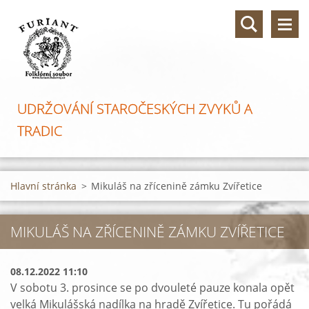
UDRŽOVÁNÍ STAROČESKÝCH ZVYKŮ A
TRADIC
Hlavní stránka
>
Mikuláš na zřícenině zámku Zvířetice
MIKULÁŠ NA ZŘÍCENINĚ ZÁMKU ZVÍŘETICE
08.12.2022 11:10
V sobotu 3. prosince se po dvouleté pauze konala opět
velká Mikulášská nadílka na hradě Zvířetice. Tu pořádá