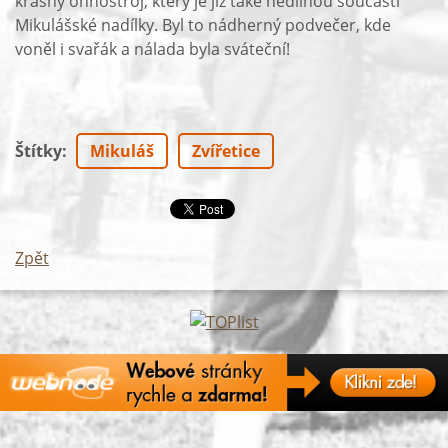
krásný ohňostroj, který je již také nedílnou součástí
Mikulášské nadílky. Byl to nádherný podvečer, kde
voněl i svařák a nálada byla sváteční!
Štítky
:
Mikuláš
Zvířetice
Zpět