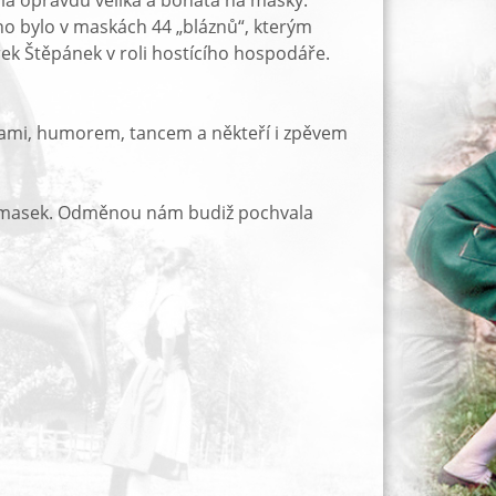
yla opravdu veliká a bohatá na masky.
ho bylo v maskách 44 „bláznů“, kterým
rek Štěpánek v roli hostícího hospodáře.
skami, humorem, tancem a někteří i zpěvem
ch masek. Odměnou nám budiž pochvala