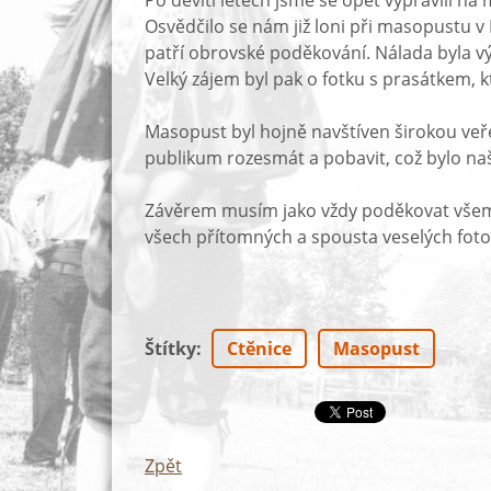
Po devíti letech jsme se opět vypravili n
Osvědčilo se nám již loni při masopustu v
patří obrovské poděkování. Nálada byla vý
Velký zájem byl pak o fotku s prasátkem, k
Masopust byl hojně navštíven širokou veře
publikum rozesmát a pobavit, což bylo na
Závěrem musím jako vždy poděkovat všem,
všech přítomných a spousta veselých fotog
Štítky
:
Ctěnice
Masopust
Zpět