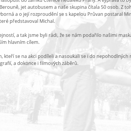
a masopust do zámku Ctěnice nedaleko Prahy. A výprava to b
 Berouně, jet autobusem a naše skupina čítala 50 osob. Z to
borná a o její rozproudění se s kapelou Průvan postaral Mi
teré představoval Michal.
jností, a tak jsme byli rádi, že se nám podařilo našimi ma
ším hlavním cílem.
 kteří se na akci podíleli a nasoukali se i do nepohodlný
rafií, a dokonce i filmových záběrů.