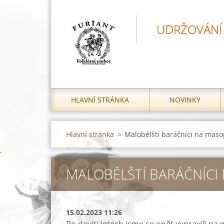
UDRŽOVÁNÍ 
HLAVNÍ STRÁNKA
NOVINKY
Hlavní stránka
>
Malobělští baráčníci na maso
MALOBĚLŠTÍ BARÁČNÍCI
15.02.2023 11:26