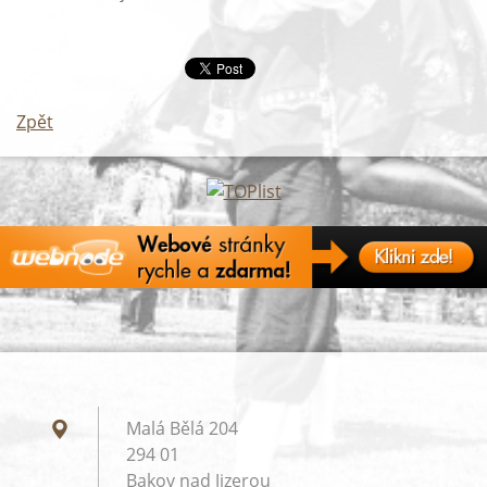
Zpět
Malá Bělá 204
294 01
Bakov nad Jizerou