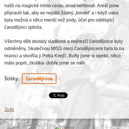
našli na magické místo cestu, snad nelitovali. Areál jsme
připravili tak, aby se nepálil žádný „bordel“ a i když vatra
byla možná o něco menší než jindy, účel pro odlétající
čarodějnici splnila.
Všechny děti dostaly sladkosti a nejhezčí čarodějnice byly
odměněny. Skutečnou MISS mezi čarodějnicemi byla ta na
hranici a stvořila ji Petra Krejčí. Buřty jsme si opekli, něco
málo popili, zkrátka- dobře jsme se měli.
Štítky
:
čarodějnice
Zpět