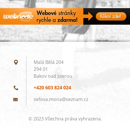
Malá Bělá 204
294 01
Bakov nad Jizerou
+420 603 824 024
sefova.m
ona@sezn
am.cz
© 2023 Všechna práva vyhrazena.