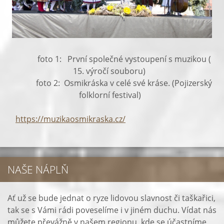
foto 1: První společné vystoupení s muzikou (
15. výročí souboru)
foto 2: Osmikráska v celé své kráse. (Pojizerský
folklorní festival)
https://muzikaosmikraska.cz/
NAŠE NÁPLŇ
Ať už se bude jednat o ryze lidovou slavnost či taškařici,
tak se s Vámi rádi poveselíme i v jiném duchu. Vídat nás
můžete převážně v našem regionu, kde se účastníme