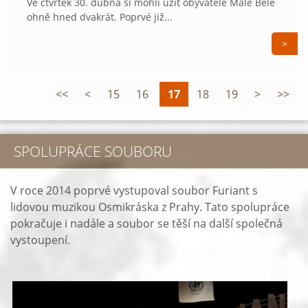
Ve čtvrtek 30. dubna si mohli užít obyvatelé Malé Bělé
ohně hned dvakrát. Poprvé již...
>
<<
<
15
16
17
18
19
>
>>
SPOLUPRÁCE SOUBORU
V roce 2014 poprvé vystupoval soubor Furiant s
lidovou muzikou Osmikráska z Prahy. Tato spolupráce
pokračuje i nadále a soubor se těší na další společná
vystoupení.