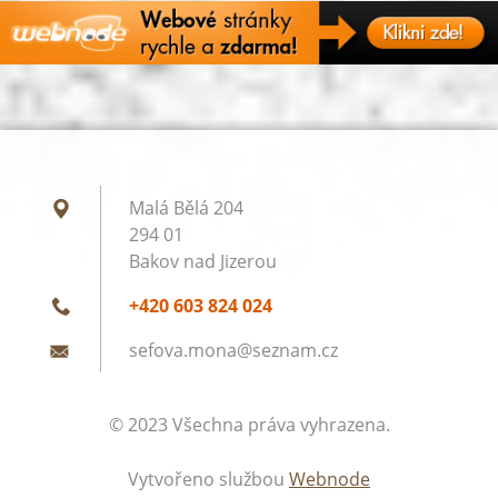
Malá Bělá 204
294 01
Bakov nad Jizerou
+420 603 824 024
sefova.m
ona@sezn
am.cz
© 2023 Všechna práva vyhrazena.
Vytvořeno službou
Webnode