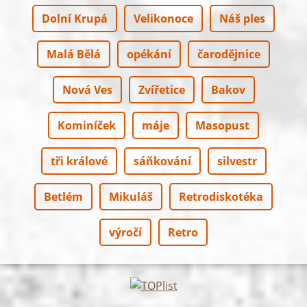
Dolní Krupá
Velikonoce
Náš ples
Malá Bělá
opékání
čarodějnice
Nová Ves
Zvířetice
Bakov
Kominíček
máje
Masopust
tři králové
sáňkování
silvestr
Betlém
Mikuláš
Retrodiskotéka
výročí
Retro