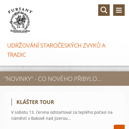
UDRŽOVÁNÍ STAROČESKÝCH ZVYKŮ A
TRADIC
"NOVINKY" - CO NOVÉHO PŘIBYLO...
KLÁŠTER TOUR
V sobotu 13. června odstartoval za teplého počasí na
náměstí v Bakově nad Jizerou...