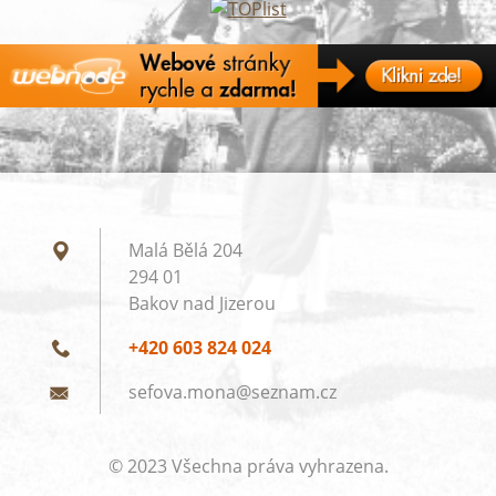
Malá Bělá 204
294 01
Bakov nad Jizerou
+420 603 824 024
sefova.m
ona@sezn
am.cz
© 2023 Všechna práva vyhrazena.