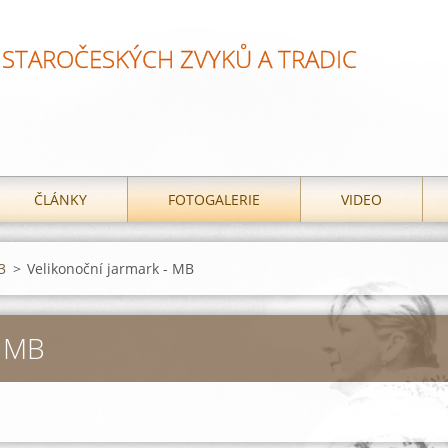
STAROČESKÝCH ZVYKŮ A TRADIC
ČLÁNKY
FOTOGALERIE
VIDEO
3
>
Velikonoční jarmark - MB
 MB